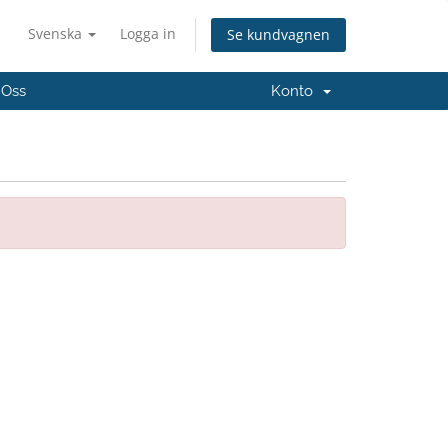
Svenska
Logga in
Se kundvagnen
 Oss
Konto