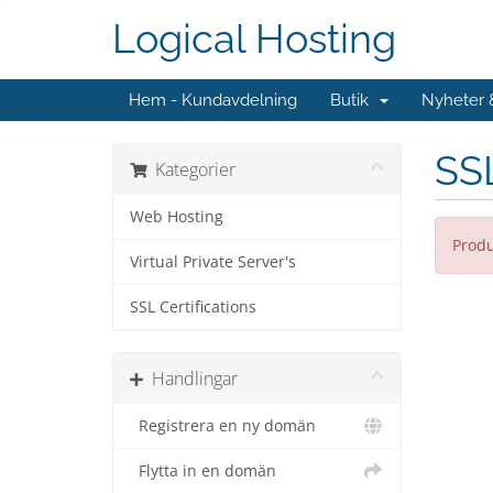
Logical Hosting
Hem - Kundavdelning
Butik
Nyheter
SSL
Kategorier
Web Hosting
Produ
Virtual Private Server's
SSL Certifications
Handlingar
Registrera en ny domän
Flytta in en domän