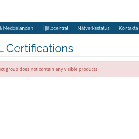
 & Meddelanden
Hjälpcentral
Nätverksstatus
Kontakta
 Certifications
ct group does not contain any visible products