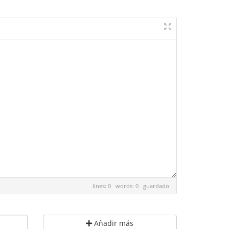
lines: 0 words: 0
guardado
Añadir más