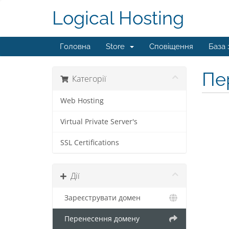
Logical Hosting
Головна
Store
Сповіщення
База 
Пе
Категорії
Web Hosting
Virtual Private Server's
SSL Certifications
Дії
Зареєструвати домен
Перенесення домену