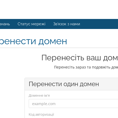
знань
Статус мережі
Зв'язок з нами
ренести домен
Перенесіть ваш дом
Перенесіть зараз та подовжіть дом
Перенести один домен
Доменне ім'я
Код авторизації