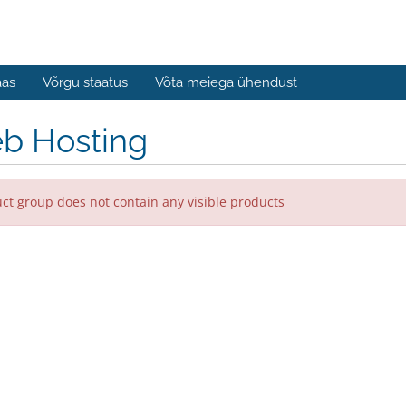
aas
Võrgu staatus
Võta meiega ühendust
b Hosting
ct group does not contain any visible products