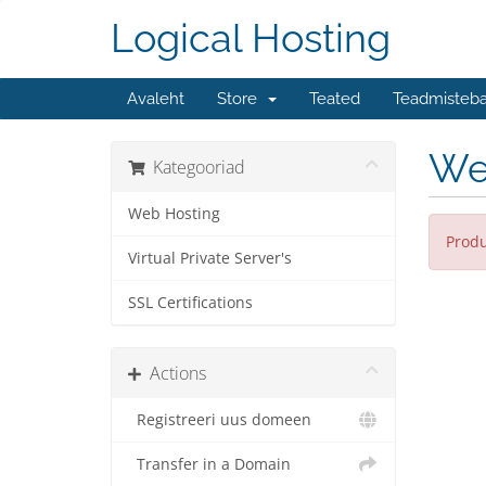
Logical Hosting
Avaleht
Store
Teated
Teadmisteb
We
Kategooriad
Web Hosting
Produ
Virtual Private Server's
SSL Certifications
Actions
Registreeri uus domeen
Transfer in a Domain