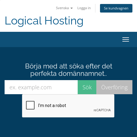
Svenska
Logga in
Se kundvagnen
Logical Hosting
Toggl
navig
Börja med att söka efter det
perfekta domännamnet..